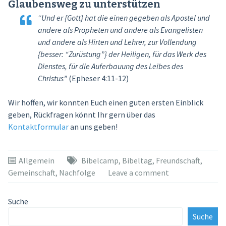
Glaubensweg zu unterstützen
“Und er {Gott} hat die einen gegeben als Apostel und
andere als Propheten und andere als Evangelisten
und andere als Hirten und Lehrer, zur Vollendung
{besser: “Zurüstung”} der Heiligen, für das Werk des
Dienstes, für die Auferbauung des Leibes des
Christus”
(Epheser 4:11-12)
Wir hoffen, wir konnten Euch einen guten ersten Einblick
geben, Rückfragen könnt Ihr gern über das
Kontaktformular
an uns geben!
Allgemein
Bibelcamp
,
Bibeltag
,
Freundschaft
,
Gemeinschaft
,
Nachfolge
Leave a comment
Suche
Suche